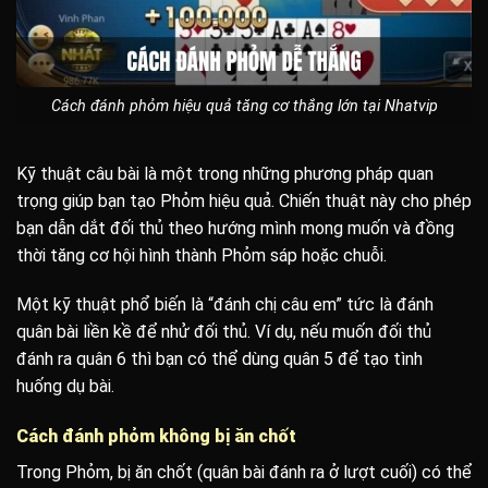
Cách đánh phỏm hiệu quả tăng cơ thắng lớn tại Nhatvip
Kỹ thuật câu bài là một trong những phương pháp quan
trọng giúp bạn tạo Phỏm hiệu quả. Chiến thuật này cho phép
bạn dẫn dắt đối thủ theo hướng mình mong muốn và đồng
thời tăng cơ hội hình thành Phỏm sáp hoặc chuỗi.
Một kỹ thuật phổ biến là “đánh chị câu em” tức là đánh
quân bài liền kề để nhử đối thủ. Ví dụ, nếu muốn đối thủ
đánh ra quân 6 thì bạn có thể dùng quân 5 để tạo tình
huống dụ bài.
Cách đánh phỏm không bị ăn chốt
Trong Phỏm, bị ăn chốt (quân bài đánh ra ở lượt cuối) có thể