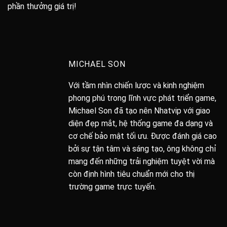
phần thưởng giá trị!
MICHAEL SON
Với tầm nhìn chiến lược và kinh nghiệm
phong phú trong lĩnh vực phát triển game,
Michael Son đã tạo nên Nhatvip với giao
diện đẹp mắt, hệ thống game đa dạng và
cơ chế bảo mật tối ưu. Được đánh giá cao
bởi sự tận tâm và sáng tạo, ông không chỉ
mang đến những trải nghiệm tuyệt vời mà
còn định hình tiêu chuẩn mới cho thị
trường game trực tuyến.