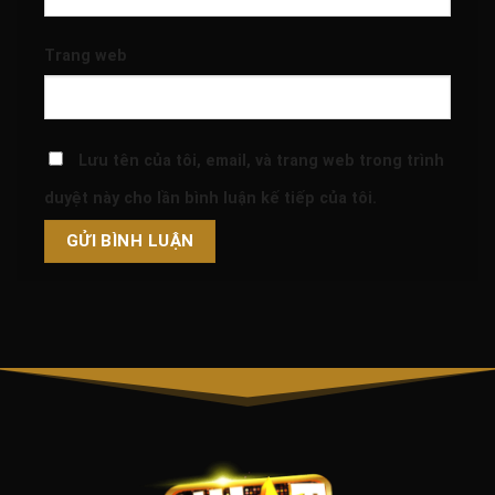
Trang web
Lưu tên của tôi, email, và trang web trong trình
duyệt này cho lần bình luận kế tiếp của tôi.