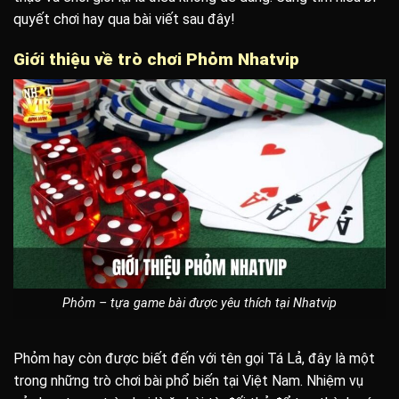
quyết chơi hay qua bài viết sau đây!
Giới thiệu về trò chơi Phỏm Nhatvip
Phỏm – tựa game bài được yêu thích tại Nhatvip
Phỏm hay còn được biết đến với tên gọi Tá Lả, đây là một
trong những trò chơi bài phổ biến tại Việt Nam. Nhiệm vụ