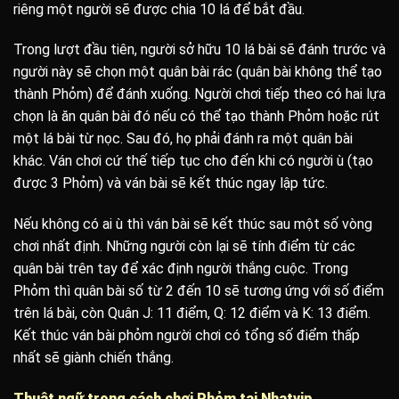
riêng một người sẽ được chia 10 lá để bắt đầu.
Trong lượt đầu tiên, người sở hữu 10 lá bài sẽ đánh trước và
người này sẽ chọn một quân bài rác (quân bài không thể tạo
thành Phỏm) để đánh xuống. Người chơi tiếp theo có hai lựa
chọn là ăn quân bài đó nếu có thể tạo thành Phỏm hoặc rút
một lá bài từ nọc. Sau đó, họ phải đánh ra một quân bài
khác. Ván chơi cứ thế tiếp tục cho đến khi có người ù (tạo
được 3 Phỏm) và ván bài sẽ kết thúc ngay lập tức.
Nếu không có ai ù thì ván bài sẽ kết thúc sau một số vòng
chơi nhất định. Những người còn lại sẽ tính điểm từ các
quân bài trên tay để xác định người thắng cuộc. Trong
Phỏm thì quân bài số từ 2 đến 10 sẽ tương ứng với số điểm
trên lá bài, còn Quân J: 11 điểm, Q: 12 điểm và K: 13 điểm.
Kết thúc ván bài phỏm người chơi có tổng số điểm thấp
nhất sẽ giành chiến thắng.
Thuật ngữ trong cách chơi Phỏm tại Nhatvip