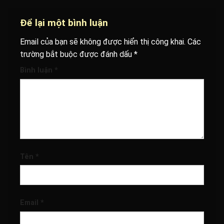
Để lại một bình luận
Email của bạn sẽ không được hiển thị công khai.
Các
trường bắt buộc được đánh dấu
*
Bình luận
*
Tên
*
Email
*