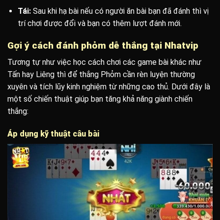
Tái:
Sau khi hạ bài nếu có người ăn bài bạn đã đánh thì vị
trí chơi được đổi và bạn có thêm lượt đánh mới.
Gợi ý cách đánh phỏm dễ thắng tại Nhatvip
Tương tự như việc học cách chơi các game bài khác như
Tấn hay Liêng thì để thắng Phỏm cần rèn luyện thường
xuyên và tích lũy kinh nghiệm từ những cao thủ. Dưới đây là
một số chiến thuật giúp bạn tăng khả năng giành chiến
thắng:
Áp dụng kỹ thuật câu bài