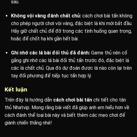
sau.
Không vội vàng đánh chất chủ:
cách chơi bài tấn không
cho phép người chơi vội vàng, đặc biệt là khi mới bắt đầu.
Hãy giữ chất chủ để đỡ trong các tình huống quan trọng,
hoặc để chốt hạ khi gần hết bài.
Ghi nhớ các lá bài đối thủ đã đánh:
Game thủ nên cố
gắng ghi nhớ các lá bài đối thủ tấn trước đó, đặc biệt lá
các lá chất chủ. Qua đó dự đoán được lá nào còn lại trên
tay đối phương để tiếp tục tấn hợp lý.
Kết luận
Trên đây là hướng dẫn
cách chơi bài tấn
chi tiết cho tân
thủ Nhatvip. Mong rằng bài viết đã giúp anh em hiểu hơn về
cách đánh thể loại bài này và biết thêm các mẹo chơi để
giành chiến thắng nhé!