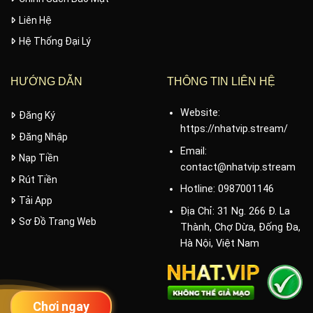
Liên Hệ
Hệ Thống Đại Lý
HƯỚNG DẪN
THÔNG TIN LIÊN HỆ
Website:
Đăng Ký
https://nhatvip.stream/
Đăng Nhập
Email:
Nạp Tiền
contact@nhatvip.stream
Rút Tiền
Hotline: 0987001146
Tải App
Địa Chỉ: 31 Ng. 266 Đ. La
Sơ Đồ Trang Web
Thành, Chợ Dừa, Đống Đa,
Hà Nội, Việt Nam
Chơi ngay