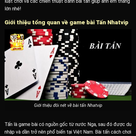
luật chơi và các chiến thuật đánh bài tấn giúp anh em thắng
lớn nhé!
Giới thiệu tổng quan về game bài Tấn Nhatvip
Giới thiệu đôi nét về bài tấn Nhatvip
Tấn là game bài có nguồn gốc từ nước Nga, sau đó được du
nhập và dần trở nên phổ biến tại Việt Nam. Bài tấn cách chơi