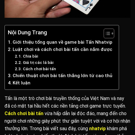
Nội Dung Trang
Giới thiệu tổng quan về game bài Tấn Nhatvip
Luật chơi và cách chơi bài tấn cần nắm được
Chia bài
Giá trị các lá bài
Cách chơi bài tấn
Chiến thuật chơi bài tấn thắng lớn từ cao thủ
Kết luận
Tấn là một trò chơi bài truyền thống của Việt Nam và nay
đã có mặt tại hầu hết các nền tảng chơi game trực tuyến.
Cách chơi bài tấn
vừa hấp dẫn lại độc đáo, mang đến cho
người chơi những giây phút thư giãn tuyệt vời và cơ hội nhận
thưởng lớn. Trong bài viết sau đây, cùng
nhatvip
khám phá