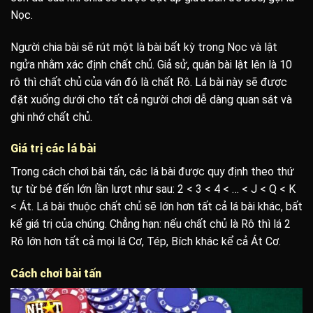
Nọc.
Người chia bài sẽ rút một là bài bất kỳ trong Nọc và lật
ngửa nhằm xác định chất chủ. Giả sử, quân bài lật lên là 10
rô thì chất chủ của ván đó là chất Rô. Lá bài này sẽ được
đặt xuống dưới cho tất cả người chơi dễ dàng quan sát và
ghi nhớ chất chủ.
Giá trị các lá bài
Trong cách chơi bài tấn, các lá bài được quy định theo thứ
tự từ bé đến lớn lần lượt như sau: 2 < 3 < 4 < … < J < Q < K
< Át. Lá bài thuộc chất chủ sẽ lớn hơn tất cả lá bài khác, bất
kể giá trị của chúng. Chẳng hạn: nếu chất chủ là Rô thì lá 2
Rô lớn hơn tất cả mọi lá Cơ, Tép, Bích khác kể cả Át Cơ.
Cách chơi bài tấn