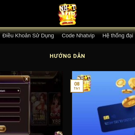
Điều Khoản Sử Dụng
Code Nhatvip
Hệ thống đại 
HƯỚNG DẪN
08
Th1