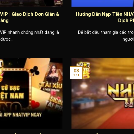
IP | Giao Dịch Đơn Giản &
Hướng Dẫn Nạp Tiền NHA
Dàng
Dịch P
VIP nhanh chóng nhất đang là
Để bắt đầu tham gia các trò
được...
người 
08
Th1