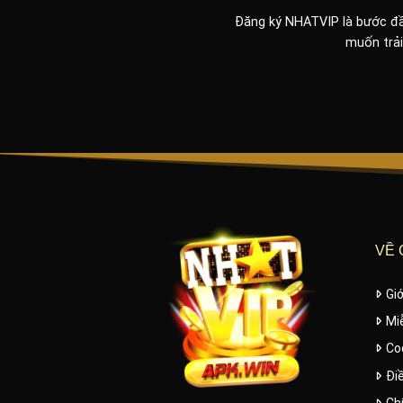
Đăng ký NHATVIP là bước đầu
muốn trải
VỀ 
Gi
Mi
Co
Đi