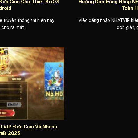
ơn Giản Cho Thiết Bị iOS
Hướng Dẫn Đăng Nhập N
droid
Toàn H
 truyền thống thì hiện nay
Việc đăng nhập NHATVIP hiệ
cho ra mắt...
đơn giản, g
TVIP Đơn Giản Và Nhanh
hất 2025