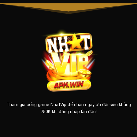
Tham gia cổng game NhatVip để nhận ngay ưu đãi siêu khủng
750K khi đăng nhập lần đầu!